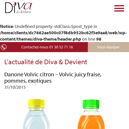
Toggl
navig
Notice
: Undefined property: stdClass::$post_type in
/home/clients/dc7662ae500c07f8db952bc62f3e9aa8/web/wp-
content/themes/diva-theme/header.php
on line
98
Contactez-nous 01 30 52 71 16
Vous équiper
L’actualité de Diva & Devient
Danone Volvic citron – Volvic juicy fraise,
pommes, exotiques
31/10/2015