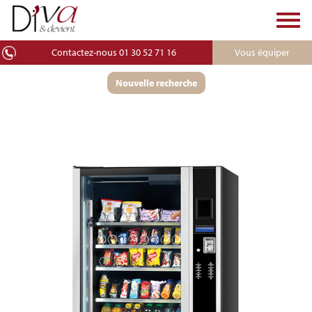
Toggl
navig
Contactez-nous 01 30 52 71 16
Vous équiper
Nouvelle recherche