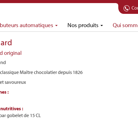
Con
ributeurs automatiques
Nos produits
Qui somm
ard
d original
and
classique Maître chocolatier depuis 1826
 et savoureux
nes :
nutritives :
par gobelet de 15 CL