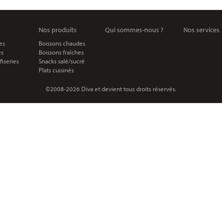
Nos produits
Qui sommes-nous ?
Nos services
es
Boissons chaudes
es
Boissons fraîches
fiseries
Snacks salé/sucré
Plats cuisinés
©2008-2026 Diva et devient tous droits réservés.