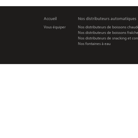
Accueil
Nos distributeurs automatiques
Vous équiper
Nos distributeurs de boissons chaud
Nos distributeurs de boissons fraîch
Nos distributeurs de snacking et con
Nos fontaines à eau