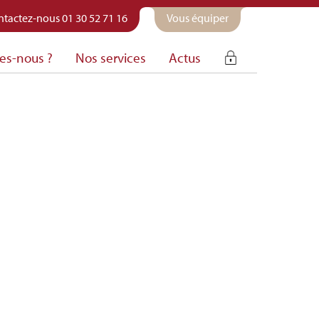
tactez-nous 01 30 52 71 16
Vous équiper
es-nous ?
Nos services
Actus
Espace
membre