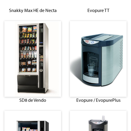
Snakky Max HE de Necta
Evopure TT
SD8 de Vendo
Evopure / EvopurePlus